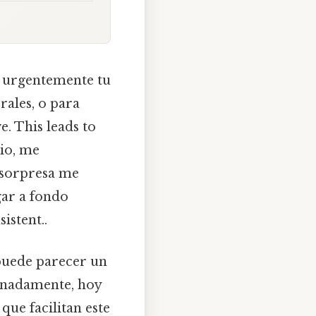
s urgentemente tu
rales, o para
e. This leads to
gio, me
a sorpresa me
gar a fondo
stent..
uede parecer un
tunadamente, hoy
que facilitan este