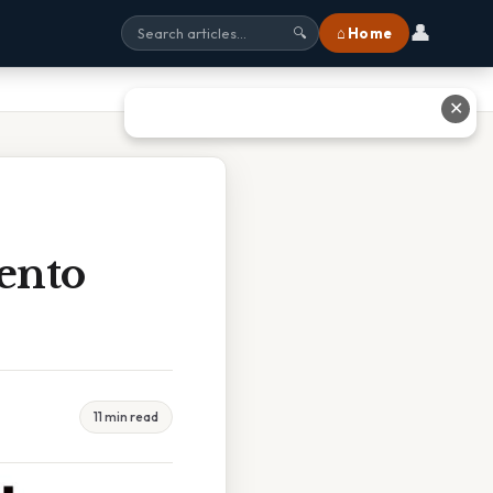
👤
⌂ Home
🔍
✕
ento
11 min read