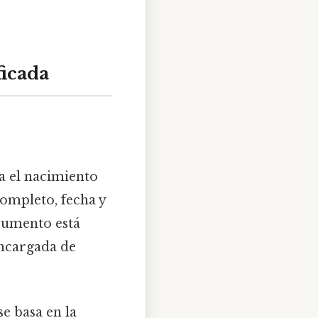
ficada
a el nacimiento
ompleto, fecha y
cumento está
encargada de
se basa en la