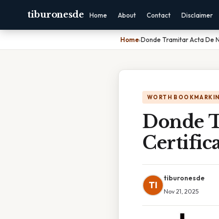
tiburonesde
Home
About
Contact
Disclaimer
Home
›
Donde Tramitar Acta De N
WORTH BOOKMARKI
Donde T
Certific
tiburonesde
TI
Nov 21, 2025