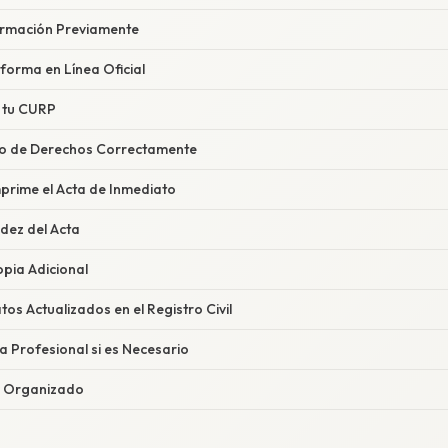
nformación Previamente
taforma en Línea Oficial
o tu CURP
ago de Derechos Correctamente
mprime el Acta de Inmediato
lidez del Acta
opia Adicional
tos Actualizados en el Registro Civil
a Profesional si es Necesario
 y Organizado